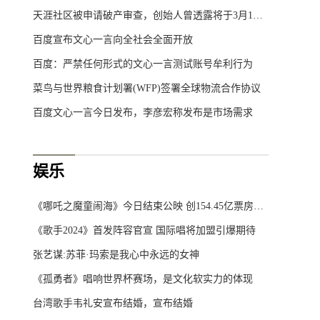
天涯社区被申请破产审查，创始人曾透露将于3月1日重启
百度宣布文心一言向全社会全面开放
百度：严禁任何形式的文心一言测试账号牟利行为
菜鸟与世界粮食计划署(WFP)签署全球物流合作协议
百度文心一言今日发布，李彦宏称发布是市场需求
娱乐
《哪吒之魔童闹海》今日结束公映 创154.45亿票房神话
《歌手2024》首发阵容官宣 国际唱将加盟引爆期待
张艺谋:苏菲·玛索是我心中永远的女神
《孤勇者》唱响世界杯赛场，是文化软实力的体现
台湾歌手韦礼安宣布结婚，宣布结婚