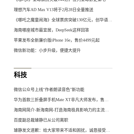
理想汽车AD Max V13将于2月28日全量推送
《哪吒之魔童闹海》全球票房突破130亿元，创华语电影新里程碑
海南哪座城市最宜居，DeepSeek这样回答
苹果发布全新廉价版iPhone 16e，售价4499元起
微信新功能：小步升级，便捷大提升
科技
微信公众号上线“作者朗读音色”新功能
华为首款三折叠屏手机Mate XT非凡大师发布，售价19999元起
海南网简介-新海南网-打造海南极具影响力的主流综合门户网站
百度副总裁璩静已从公司离职
璩静发文道歉：给大家带来不适和困扰，诚恳接受批评