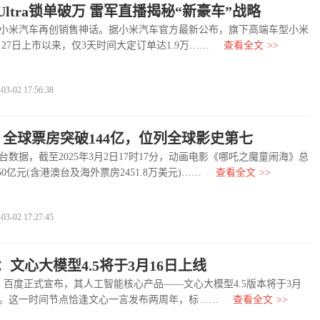
 Ultra锁单破万 雷军直播揭秘“新豪车”战略
小米汽车再创销售神话。据小米汽车官方最新公布，旗下高端车型小米
a自2月27日上市以来，仅3天时间大定订单达1.9万……
查看全文
>>
-02 17:56:38
》全球票房突破144亿，位列全球影史第七
据，截至2025年3月2日17时17分，动画电影《哪吒之魔童闹海》总
.50亿元(含港澳台及海外票房2451.8万美元)……
查看全文
>>
-02 17:27:45
文心大模型4.5将于3月16日上线
百度正式宣布，其人工智能核心产品——文心大模型4.5版本将于3月
线。这一时间节点恰逢文心一言发布两周年，标……
查看全文
>>