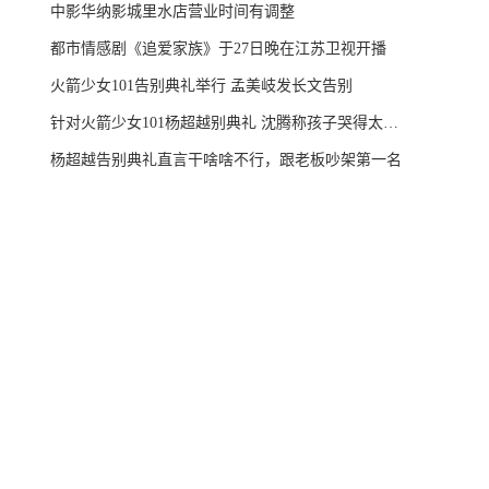
中影华纳影城里水店营业时间有调整
都市情感剧《追爱家族》于27日晚在江苏卫视开播
火箭少女101告别典礼举行 孟美岐发长文告别
针对火箭少女101杨超越别典礼 沈腾称孩子哭得太惨啦
杨超越告别典礼直言干啥啥不行，跟老板吵架第一名