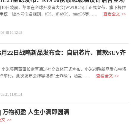
C25重磅发布：iOS 26携液态玻璃设计语言登场
月10日凌晨，苹果在全球开发者大会(WWDC25)上正式宣布，旗下操作
统一版本号命名规则，iOS、iPadOS、macOS等……
查看全文
>>
-10 10:12:22
5月22日战略新品发布会：自研芯片、首款SUV齐
小米集团董事长雷军通过社交媒体正式宣布，小米战略新品发布会将
晚7点举行。此次发布会阵容堪称"王炸级"，涵盖……
查看全文
>>
-21 11:01:51
| 万物初盈 人生小满即圆满
全文
>>