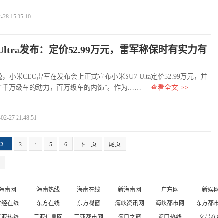
8 15:05:10
 Ultra发布：定价52.99万元，雷军称保时有实力有
小米CEO雷军在发布会上正式宣布小米SU7 Ulta定价52.99万元，并
“千万级车的动力，百万级车的内饰”。作为……
查看全文
>>
-27 21:48:51
2
3
4
5
6
下一页
尾页
海南网
海南热线
海南在线
新海南网
广东网
新娱
财经在线
东方在线
东方视窗
海峡资讯网
海峡都市网
东方都
三亚热线
三亚信息网
三亚都市网
海口之窗
海口热线
文昌在