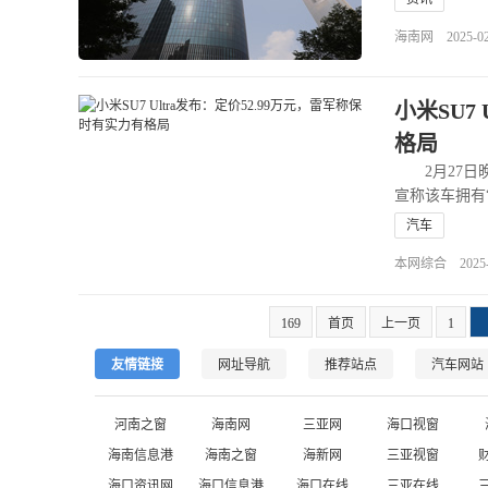
海南网 2025-02-2
小米SU7
格局
2月27日晚，
宣称该车拥有
汽车
本网综合 2025-02
169
首页
上一页
1
友情链接
网址导航
推荐站点
汽车网站
河南之窗
海南网
三亚网
海口视窗
海南信息港
海南之窗
海新网
三亚视窗
海口资讯网
海口信息港
海口在线
三亚在线