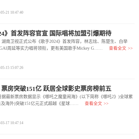
-21 10:47:40
024》首发阵容官宣 国际唱将加盟引爆期待
湖南卫视正式公布《歌手2024》首发阵容，林志炫、陈楚生、白举
AI周延等实力唱将领衔，更有美国歌手Mickey G……
查看全文
>>
-15 15:07:26
《哪吒2》票房突破151亿 跃居全球影史票房榜前五
17日据最新票房数据显示《哪吒之魔童闹海》(以下简称《哪吒2》)全球累
售及海外)突破151亿元正式超越《星球……
查看全文
>>
-17 10:47:14