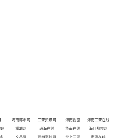
网
海南都市网
三亚资讯网
海南视窗
海南三亚在线
市网
椰城网
琼海在线
华南在线
海口都市网
线
文昌网
琼州海峡网
掌上三亚
南海在线