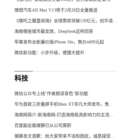
理想汽车AD Max V13将于2月28日全量推送
《哪吒之魔童闹海》全球票房突破130亿元，创华语电影新里程碑
海南哪座城市最宜居，DeepSeek这样回答
苹果发布全新廉价版iPhone 16e，售价4499元起
微信新功能：小步升级，便捷大提升
科技
微信公众号上线“作者朗读音色”新功能
华为首款三折叠屏手机Mate XT非凡大师发布，售价19999元起
海南网简介-新海南网-打造海南极具影响力的主流综合门户网站
百度副总裁璩静已从公司离职
璩静发文道歉：给大家带来不适和困扰，诚恳接受批评