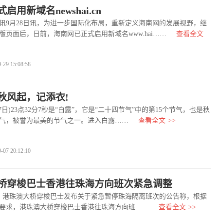
启用新域名newshai.cn
月28日讯，为进一步国际化布局，重新定义海南网的发展视野，继
版页面后，日前，海南网已正式启用新域名www.hai……
查看全文
9 15:08:58
秋风起，记添衣!
)23点32分7秒是“白露”，它是“二十四节气”中的第15个节气，也是秋
气，被誉为最美的节气之一。进入白露……
查看全文
>>
7 20:12:10
桥穿梭巴士香港往珠海方向班次紧急调整
港珠澳大桥穿梭巴士发布关于紧急暂停珠海隔离班次的公告称，根据
要求，港珠澳大桥穿梭巴士香港往珠海方向班……
查看全文
>>