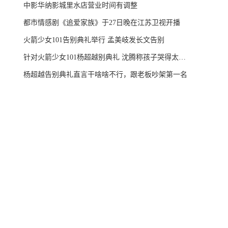
中影华纳影城里水店营业时间有调整
都市情感剧《追爱家族》于27日晚在江苏卫视开播
火箭少女101告别典礼举行 孟美岐发长文告别
针对火箭少女101杨超越别典礼 沈腾称孩子哭得太惨啦
杨超越告别典礼直言干啥啥不行，跟老板吵架第一名