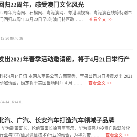
回归22周年，感受澳门文化风光
22周年海南网、石榴网、粤港澳网、粤港澳视窗、粤港澳在线等特别奉
门回归22周年12月20日早8时澳门特区政……
查看全文
>>
-20 09:40:36
发出2021年春季活动邀请函，将于4月21日举行产
4月14日讯 本网从苹果公司方面获悉，苹果公司14日凌晨发出 2021
动邀请函，确定将于美国当地时间 4 月 ……
查看全文
>>
-14 16:44:01
北汽、广汽、长安汽车打造汽车领域子品牌
华为副董事长、轮值董事长徐直军表示，华为将强力投资自动驾驶软
行业与ICT(信息通信技术)行业的融合，为华为带……
查看全文
>>