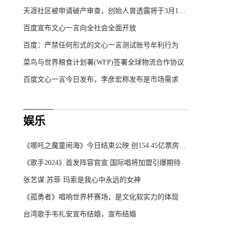
天涯社区被申请破产审查，创始人曾透露将于3月1日重启
百度宣布文心一言向全社会全面开放
百度：严禁任何形式的文心一言测试账号牟利行为
菜鸟与世界粮食计划署(WFP)签署全球物流合作协议
百度文心一言今日发布，李彦宏称发布是市场需求
娱乐
《哪吒之魔童闹海》今日结束公映 创154.45亿票房神话
《歌手2024》首发阵容官宣 国际唱将加盟引爆期待
张艺谋:苏菲·玛索是我心中永远的女神
《孤勇者》唱响世界杯赛场，是文化软实力的体现
台湾歌手韦礼安宣布结婚，宣布结婚