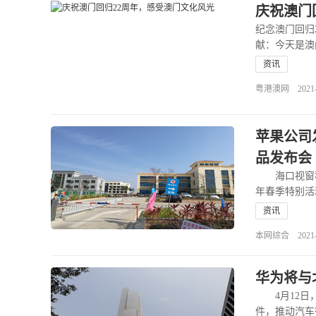
庆祝澳门
纪念澳门回归
献：今天是澳
资讯
粤港澳网 2021-12
苹果公司
品发布会
海口视窗科技
年春季特别活
资讯
本网综合 2021-04
华为将与
4月12日，
件，推动汽车