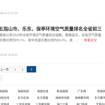
-12 21:51:24
年，五指山市、乐东、保亭环境空气质量排名全省前三
公布2020年全省环境空气质量综合指数，数据显示，全省空气质量
数比例为99.5%，其中优级天数比例为86.0%，良……
查看全文
-02 16:26:41
上一页
1
2
3
海南网
海南热线
海南在线
新海南网
广东网
新娱
财经在线
东方在线
东方视窗
海峡资讯网
海峡都市网
东方都
三亚热线
三亚信息网
三亚都市网
海口之窗
海口热线
文昌在