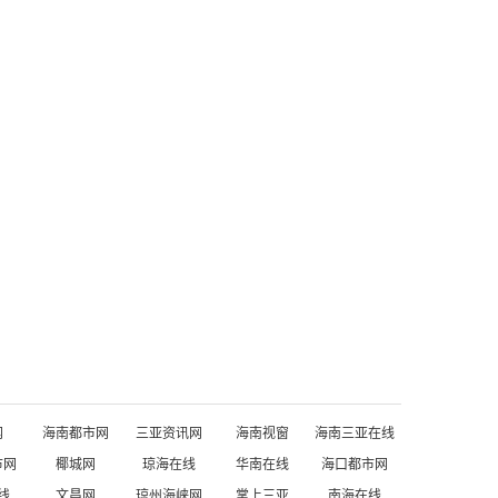
网
海南都市网
三亚资讯网
海南视窗
海南三亚在线
市网
椰城网
琼海在线
华南在线
海口都市网
线
文昌网
琼州海峡网
掌上三亚
南海在线